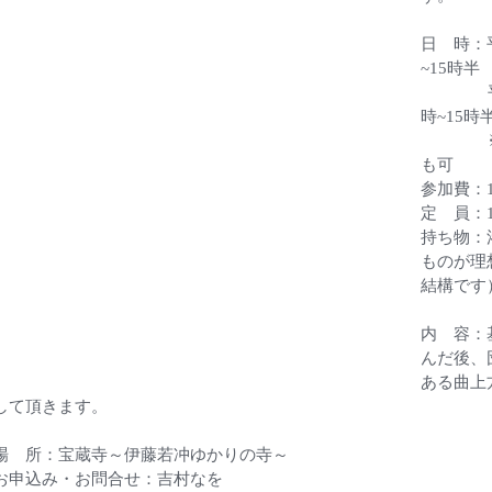
日　時：平
~15時半
　　　   
時~15時半
　　　  
も可
参加費：1
定　員：
持ち物：
ものが理
結構です
内　容：
んだ後、
ある曲上
して頂きます。
場　所：宝蔵寺～伊藤若冲ゆかりの寺～
お申込み・お問合せ：吉村なを