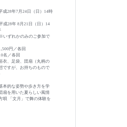
成28年7月24日（日）14時
 平成28年 8月21日（日）14
 
  ※いずれかのみのご参加で
,500円／各回
10名／各回
浴衣、足袋、団扇（丸柄の
想ですが、お持ちのもので
）
基本的な姿勢や歩き方を学
団扇を用いた夏らしい風情
方唄 「文月」で舞の体験を