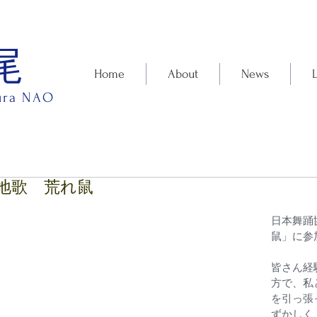
尾
Home
About
News
ura NAO
地歌 荒れ鼠
日本舞踊
鼠」に参
皆さん経
方で、私
を引っ張
ずかしく