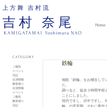
上方舞 吉村流
吉村 奈尾
Home
KAMIGATAMAI
Yoshimura NAO
​CATEGORY
鉄輪
ご報告
イベント
日記
出演情報
地歌「鉄輪」をお稽古して
教室便り
た。
出演情報
調べると、徒歩３時間半程
イベント
ことにしました。
ご報告
現代ですし、日中ですし、
教室便り
日記
輪」の平安期、それに夜中