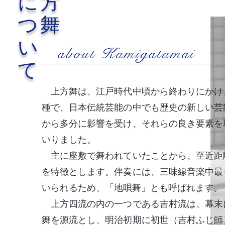
に方
つ舞
い
about Kamigatamai
て
上方舞は、江戸時代中頃から終わりにかけ
種で、
日本伝統芸能の中でも歴史の新しい芸
から多分に影響を受け、それらの良き要素を
いりました。
主に座敷で舞われていたことから、至近距
を特徴とします。
伴奏には、三味線音楽中最
いられるため、「地唄舞」とも呼ばれます。
上方四流の内の一つである吉村流は、幕末
舞を源流とし、明治初期に初世（吉村ふじ師