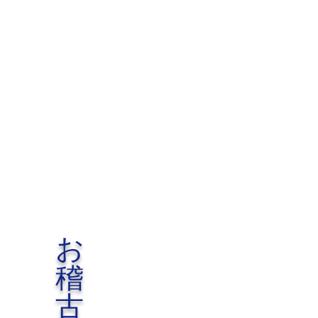
お
稽
古