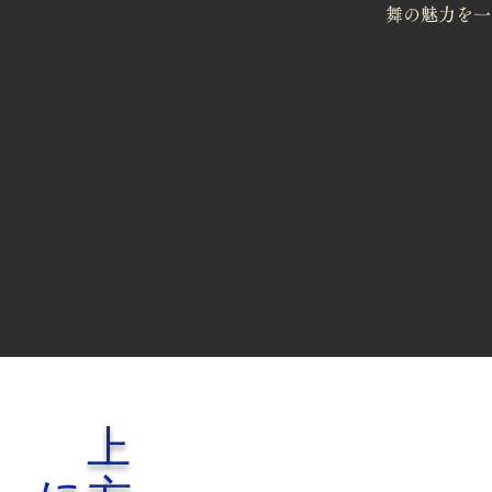
舞の魅力を一
上