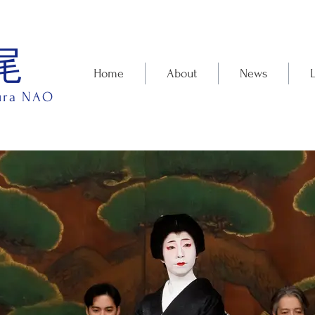
尾
Home
About
News
ura NAO
叟