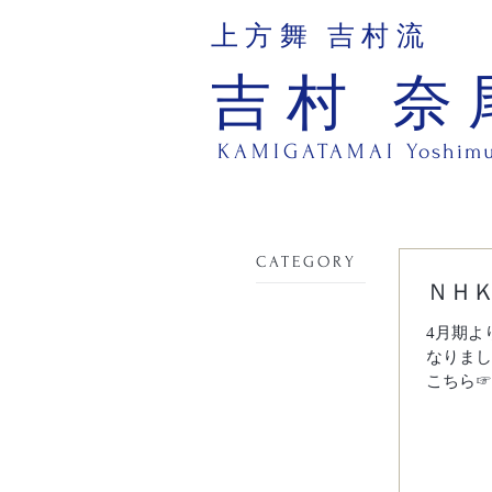
上方舞 吉村流
吉村 奈
KAMIGATAMAI
Yoshim
​CATEGORY
ＮＨ
4月期よ
なりまし
こちら☞ htt