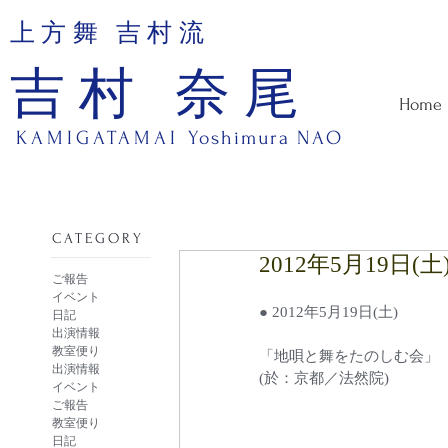
上方舞 吉村流
吉村 奈尾
Home
KAMIGATAMAI
Yoshimura NAO
​CATEGORY
2012年5月19
ご報告
イベント
● 2012年5月19日(土)
日記
出演情報
教室便り
「地唄と舞をたのしむ会」
出演情報
(於：京都／法然院)
イベント
ご報告
教室便り
日記